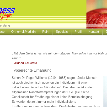
eratung
yse
Orthomol.Medizin
Reiki
Specials
Profil
Kontakt
„
Mit dem Geist ist es wie mit dem Magen: Man sollte ihm nur Nahru
kann.
“
Winson Churchill
Typgerechte Ernährung
Schon Dr. Roger Williams (1919 - 1988) sagte: „Jeder Mensch
ist auch biochemisch gesehen ein Individuum mit einem
individuellen Bedarf an Nährstoffen". Das aber findet in den
allgemeinen Nährstoffempfehlungen der DGE (Deutsche
Gesellschaft für Ernährung) bisher keine Berücksichtigung.
Es werden derzeit immer mehr individualisierte
Ernährungsprogramme beworben. Die Anbieter bestimmen dazu