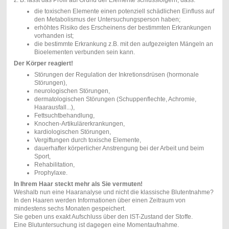
z. B. lässt das Profil auf Grund der Elemente schlussfolgern, dass:
die toxischen Elemente einen potenziell schädlichen Einfluss auf
den Metabolismus der Untersuchungsperson haben;
erhöhtes Risiko des Erscheinens der bestimmten Erkrankungen
vorhanden ist;
die bestimmte Erkrankung z.B. mit den aufgezeigten Mängeln an
Bioelementen verbunden sein kann.
Der Körper reagiert!
Störungen der Regulation der Inkretionsdrüsen (hormonale
Störungen),
neurologischen Störungen,
dermatologischen Störungen (Schuppenflechte, Achromie,
Haarausfall...),
Fettsuchtbehandlung,
Knochen-Artikulärerkrankungen,
kardiologischen Störungen,
Vergiftungen durch toxische Elemente,
dauerhafter körperlicher Anstrengung bei der Arbeit und beim
Sport,
Rehabilitation,
Prophylaxe.
In Ihrem Haar steckt mehr als Sie vermuten!
Weshalb nun eine Haaranalyse und nicht die klassische Blutentnahme?
In den Haaren werden Informationen über einen Zeitraum von
mindestens sechs Monaten gespeichert.
Sie geben uns exakt Aufschluss über den IST-Zustand der Stoffe.
Eine Blutuntersuchung ist dagegen eine Momentaufnahme.