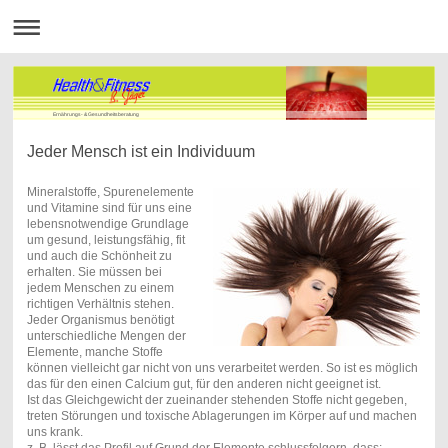
Ernährungs- & Gesundheitsberatung
Jeder Mensch ist ein Individuum
Mineralstoffe, Spurenelemente
und Vitamine sind für uns eine
lebensnotwendige Grundlage
um gesund, leistungsfähig, fit
und auch die Schönheit zu
erhalten. Sie müssen bei
jedem Menschen zu einem
richtigen Verhältnis stehen.
Jeder Organismus benötigt
unterschiedliche Mengen der
Elemente, manche Stoffe
können vielleicht gar nicht von uns verarbeitet werden. So ist es möglich
das für den einen Calcium gut, für den anderen nicht geeignet ist.
Ist das Gleichgewicht der zueinander stehenden Stoffe nicht gegeben,
treten Störungen und toxische Ablagerungen im Körper auf und machen
uns krank.