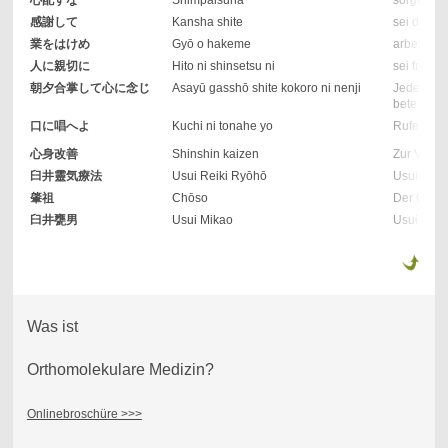
心配すな
Shimpaisuna
sorge Dich
感謝して
Kansha shite
sei dankba
業をはけめ
Gyō o hakeme
arbeite eif
人に親切に
Hito ni shinsetsu ni
sei freund
朝夕合掌して心に念じ
Asayū gasshō shite kokoro ni nenji
Jeden Mor
bete von 
口に唱へよ
Kuchi ni tonahe yo
Rufe ihn [
心身改善
Shinshin kaizen
Zur Verbe
臼井靈気療法
Usui Reiki Ryōhō
Usui Reik
肇祖
Chōso
Der Grün
臼井甕男
Usui Mikao
Usui Mika
Was ist
Orthomolekulare Medizin?
Onlinebroschüre >>>