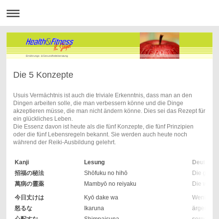
Ernährungs- & Gesundheitsberatung
Die 5 Konzepte
Usuis Vermächtnis ist auch die triviale Erkenntnis, dass man an den
Dingen arbeiten solle, die man verbessern könne und die Dinge
akzeptieren müsse, die man nicht ändern könne. Dies sei das Rezept für
ein glückliches Leben.
Die Essenz davon ist heute als die fünf Konzepte, die fünf Prinzipien
oder die fünf Lebensregeln bekannt. Sie werden auch heute noch
während der Reiki-Ausbildung gelehrt.
Kanji
Lesung
Deutsch
招福の秘法
Shōfuku no hihō
Die gehei
萬病の靈薬
Mambyō no reiyaku
Die wunde
今日丈けは
Kyō dake wa
Wenigsten
怒るな
Ikaruna
ärgere Dic